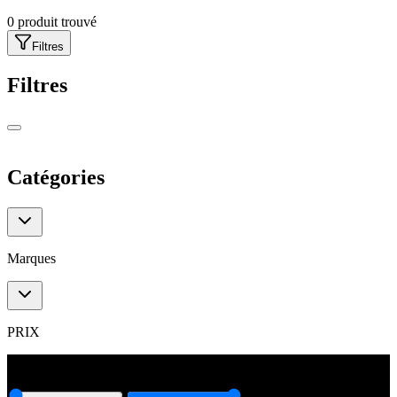
0
produit trouvé
Filtres
Filtres
Catégories
Catégories
Marques
Marques
PRIX
0
€
6000
€
0
€
6000
€