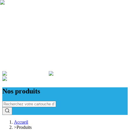
Qui sommes nous ?
Garantie
Devenir revendeur
Actualités
ADMINISTRATIONS & ENTREPRISES
Nos produits
Accueil
>
Produits