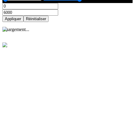
Appliquer
Réinitialiser
Appliquer
Réinitialiser
C
h
a
r
g
e
m
e
n
t
.
.
.