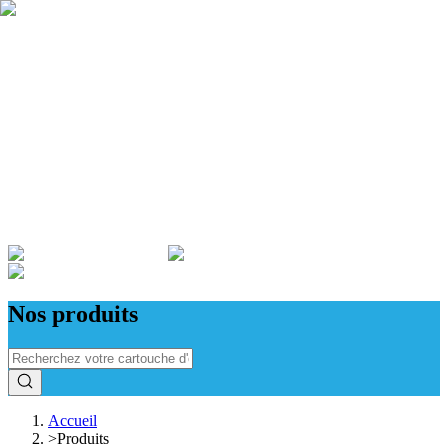
Qui sommes nous ?
Garantie
Devenir revendeur
Actualités
ADMINISTRATIONS & ENTREPRISES
Nos produits
Accueil
>
Produits