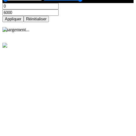
Appliquer
Réinitialiser
Appliquer
Réinitialiser
C
h
a
r
g
e
m
e
n
t
.
.
.