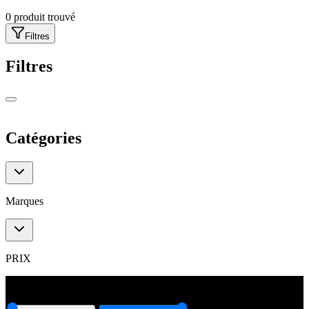
0
produit trouvé
Filtres
Filtres
Catégories
Catégories
Marques
Marques
PRIX
0
€
6000
€
0
€
6000
€