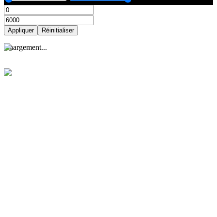
Appliquer
Réinitialiser
Appliquer
Réinitialiser
C
h
a
r
g
e
m
e
n
t
.
.
.