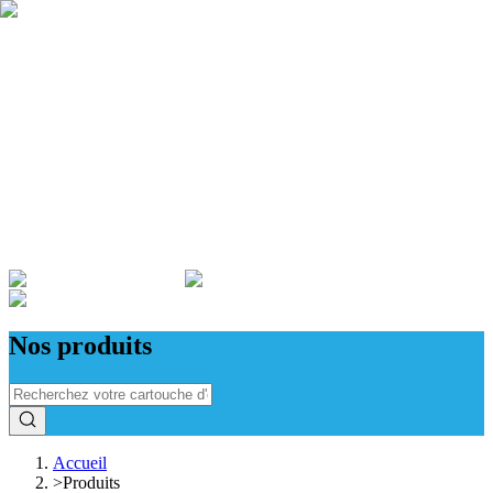
Qui sommes nous ?
Garantie
Devenir revendeur
Actualités
ADMINISTRATIONS & ENTREPRISES
Nos produits
Accueil
>
Produits