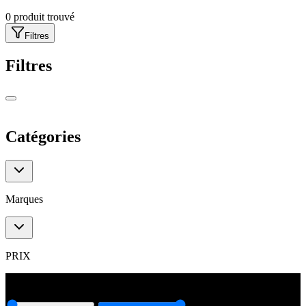
0
produit trouvé
Filtres
Filtres
Catégories
Catégories
Marques
Marques
PRIX
0
€
6000
€
0
€
6000
€